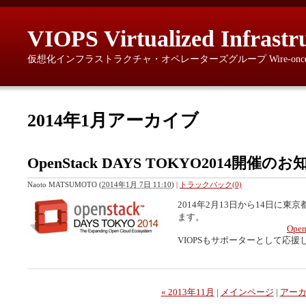
VIOPS Virtualized Infrastr
仮想化インフラストラクチャ・オペレーターズグループ Wire-once, provisio
2014年1月アーカイブ
OpenStack DAYS TOKYO2014開催の
Naoto MATSUMOTO
(
2014年1月 7日 11:10
)
|
トラックバック(0)
2014年2月13日から14日に東
ます。
Ope
VIOPSもサポーターとして応
« 2013年11月
|
メインページ
|
アー