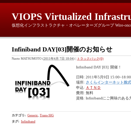
VIOPS Virtualized Infrastr
仮想化インフラストラクチャ・オペレーターズグループ Wire-once, provisio
Infiniband DAY[03]開催のお知らせ
Naoto MATSUMOTO
(
2011年4月 7日 18:04
)
|
トラックバック(0)
Infiniband DAY [03] 開催！
日時: 2011年5月9日 15:00~18:00
場所:
さくらインターネット株式
申込:
ＡＴＮＤ
費用: 無料
資格: Infinibandにご興味のある
カテゴリ
:
Generic
,
Trans-SIG
タグ
:
Infiniband