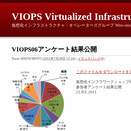
VIOPS Virtualized Infrastr
仮想化インフラストラクチャ・オペレーターズグループ Wire-once, provisio
VIOPS06アンケート結果公開
Naoto MATSUMOTO
(
2011年7月28日 15:24
)
|
トラックバック(0)
このファイルをダウンロードす
仮想化インフラワークショップ0
参加者アンケート結果公開
22.JUL.2011