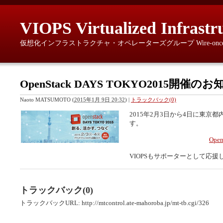
VIOPS Virtualized Infrastr
仮想化インフラストラクチャ・オペレーターズグループ Wire-once, provisio
OpenStack DAYS TOKYO2015開催の
Naoto MATSUMOTO
(
2015年1月 9日 20:32
)
|
トラックバック(0)
2015年2月3日から4日に東京都
す。
Ope
VIOPSもサポーターとして応
トラックバック(0)
トラックバックURL: http://mtcontrol.ate-mahoroba.jp/mt-tb.cgi/326