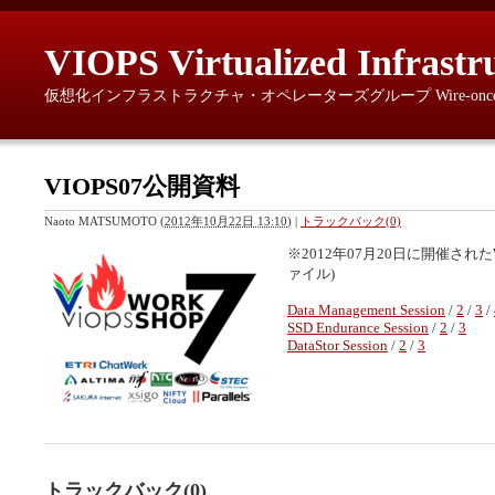
VIOPS Virtualized Infrastr
仮想化インフラストラクチャ・オペレーターズグループ Wire-once, provisio
VIOPS07公開資料
Naoto MATSUMOTO
(
2012年10月22日 13:10
)
|
トラックバック(0)
※2012年07月20日に開催され
ァイル)
Data Management Session
/
2
/
3
/
SSD Endurance Session
/
2
/
3
DataStor Session
/
2
/
3
トラックバック(0)