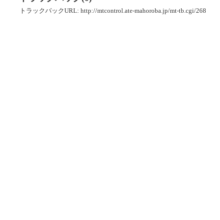
トラックバックURL: http://mtcontrol.ate-mahoroba.jp/mt-tb.cgi/268