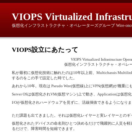
VIOPS Virtualized Infrastr
仮想化インフラストラクチャ・オペレーターズグループ Wire-once, provisio
VIOPS設立にあたって
VIOPS Virtualized Infrastructure Ope
仮想化インフラストラクチャ・オペレー
私が最初に仮想化技術に触れたのは10年以上前、Multichassis Multilin
するのをこの手で設定した時でした。
あれから10年。現在は Pseudo Wire(仮想線)上にVPN(仮想網)
Server OSは仮想化されVM(仮想マシン)上で動き、Applicatio
I/Oが仮想化されハードウェアを見ずに、活線挿抜できるようになり
ただ課題も出てきました。それは仮想化レイヤーと実レイヤーとのギ
仮想化されたデバイスの命名則ひとつ決めるだけで飛躍的に人災を軽
るだけで、障害時間を短縮できます。